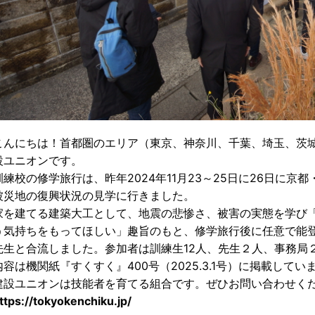
こんにちは！首都圏のエリア（東京、神奈川、千葉、埼玉、茨
設ユニオンです。
訓練校の修学旅行は、昨年2024年11月23～25日に26日に京
被災地の復興状況の見学に行きました。
家を建てる建築大工として、地震の悲惨さ、被害の実態を学び
う気持ちをもってほしい」趣旨のもと、修学旅行後に任意で能
先生と合流しました。参加者は訓練生12人、先生２人、事務局２
内容は機関紙『すくすく』400号（2025.3.1号）に掲載してい
建設ユニオンは技能者を育てる組合です。ぜひお問い合わせく
ttps://tokyokenchiku.jp/