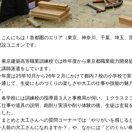
こんにちは！首都圏のエリア（東京、神奈川、千葉、埼玉、茨
建設ユニオンです。
東京建築高等職業訓練校では昨年度から東京都職業能力開発協
に講師派遣をしています。
今年度は25年10月から26年２月にかけて都内７校の小学校で
を通じて、生徒にものづくりの楽しさや大工の仕事や技能の魅
す。
各学校には訓練校の指導員３人と事務局が伺い、１クラス２コ
工仕事や道具の説明、鉋削り実演や削り体験の後、生徒は玄翁
ました。
まとめと大工さんへの質問コーナーでは「やりがいを感じると
一人前の大工さんになれますか？」や、なかには「どのくらい