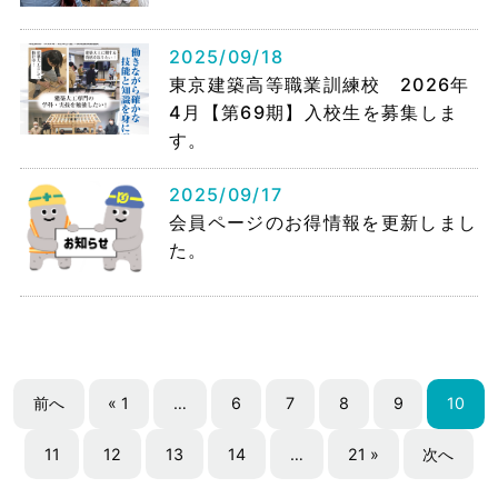
2025/09/18
東京建築高等職業訓練校 2026年
4月【第69期】入校生を募集しま
す。
2025/09/17
会員ページのお得情報を更新しまし
た。
前へ
« 1
…
6
7
8
9
10
11
12
13
14
…
21 »
次へ